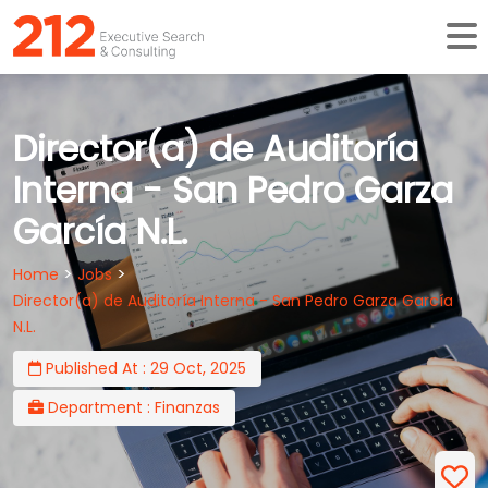
Director(a) de Auditoría
Interna - San Pedro Garza
García N.L.
>
>
Home
Jobs
Director(a) de Auditoría Interna - San Pedro Garza García
N.L.
Published At : 29 Oct, 2025
Department : Finanzas